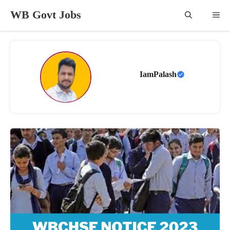
Skip
WB Govt Jobs
Me
to
content
IamPalash