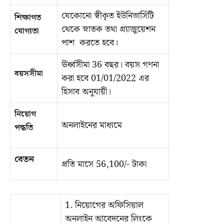
যেকোনো স্বীকৃত ইউনিভার্সিটি
শিক্ষাগত
থেকে স্নাতক তথা গ্র্যাজুয়েশন
যোগ্যতা
পাশ করতে হবে।
ঊর্ধ্বসীমা 36 বছর। বয়স গণনা
বয়সসীমা
করা হবে 01/01/2022 এর
হিসাব অনুযায়ী।
নিয়োগ
অনলাইনের মাধ্যমে
পদ্ধতি
বেতন
প্রতি মাসে 56,100/- টাকা
1. নিয়োগের অফিসিয়াল
অনলাইন আবেদনের লিংকে