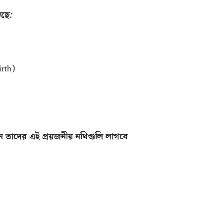
েছে:
irth)
 তাদের এই প্রয়জনীয় নথিগুলি লাগবে