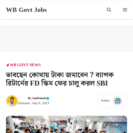
Skip
WB Govt Jobs
Me
to
content
WB GOVT NEWS
ভাবছেন কোথায় টাকা জমাবেন ? ব্যাপক
রিটার্নের FD স্কিম ফের চালু করল SBI
By
IamPalash
Follow
Published :
May 6, 2023