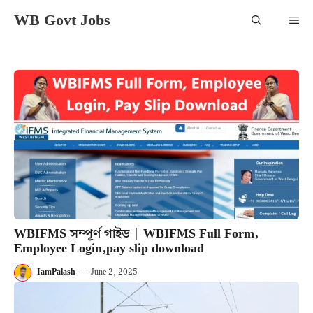
Skip
WB Govt Jobs
Me
to
content
WBIFMS সম্পূর্ণ গাইড | WBIFMS Full Form,
Employee Login,pay slip download
IamPalash
—
June 2, 2025