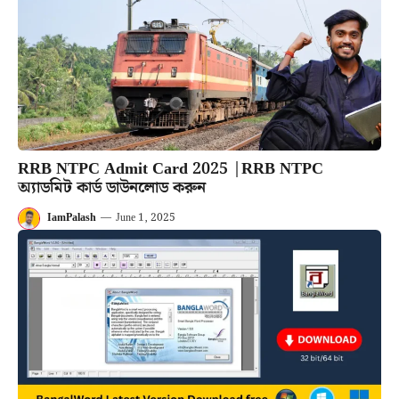
RRB NTPC Admit Card 2025 |RRB NTPC
অ্যাডমিট কার্ড ডাউনলোড করুন
IamPalash
—
June 1, 2025