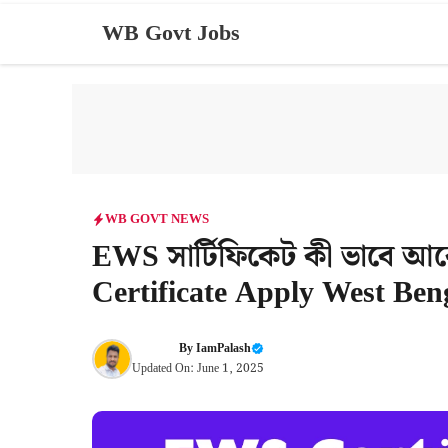
Skip
WB Govt Jobs
to
content
WB GOVT NEWS
EWS সার্টিফিকেট কী ভাবে আ
Certificate Apply West Ben
By
IamPalash
Updated On:
June 1, 2025