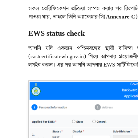
সকল ভেরিফিকেশন প্রক্রিয়া সম্পন্ন করার পর রিপো
পাওয়া যায়, তাহলে তিনি অ্যানেক্সার-সি(
Annexure-C
)
EWS status check
আপনি যদি একজন পশ্চিমবঙ্গের স্থায়ী বাসি
(castcertificatewb.gov.in) গিয়ে আপনার প্ৰয়োজনীয় 
লগইন করুন। এর পর আপনি আপনার EWS সার্টিফিকেট