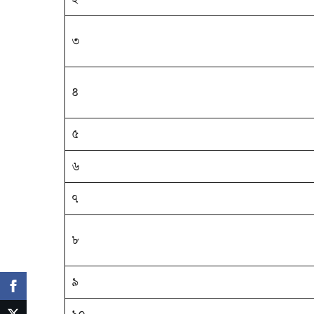
৩
৪
৫
৬
৭
৮
৯