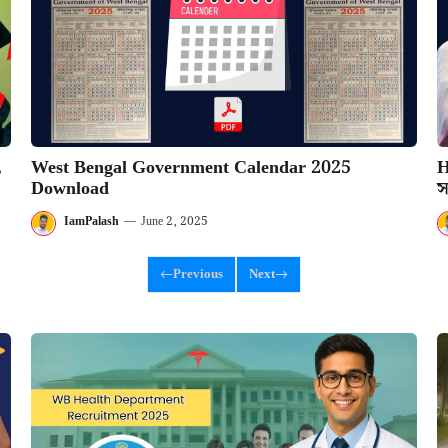
,
West Bengal Government Calendar 2025
H
Download
স
IamPalash
—
June 2, 2025
Previous
Next